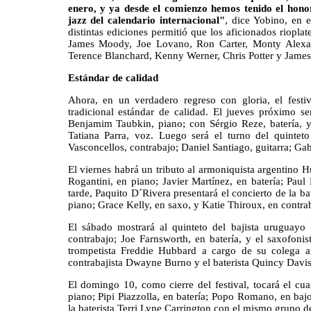
enero, y ya desde el comienzo hemos tenido el honor
jazz del calendario internacional"
, dice Yobino, en e
distintas ediciones permitió que los aficionados riopl
James Moody, Joe Lovano, Ron Carter, Monty Alexand
Terence Blanchard, Kenny Werner, Chris Potter y James C
Estándar de calidad
Ahora, en un verdadero regreso con gloria, el fest
tradicional estándar de calidad. El jueves próximo se
Benjamim Taubkin, piano; con Sérgio Reze, batería, 
Tatiana Parra, voz. Luego será el turno del quinte
Vasconcellos, contrabajo; Daniel Santiago, guitarra; Gab
El viernes habrá un tributo al armoniquista argentino 
Rogantini, en piano; Javier Martínez, en batería; Pau
tarde, Paquito D´Rivera presentará el concierto de la b
piano; Grace Kelly, en saxo, y Katie Thiroux, en contra
El sábado mostrará al quinteto del bajista uruguay
contrabajo; Joe Farnsworth, en batería, y el saxofoni
trompetista Freddie Hubbard a cargo de su colega ar
contrabajista Dwayne Burno y el baterista Quincy Davis
El domingo 10, como cierre del festival, tocará el cu
piano; Pipi Piazzolla, en batería; Popo Romano, en baj
la baterista Terri Lyne Carrington con el mismo grupo de