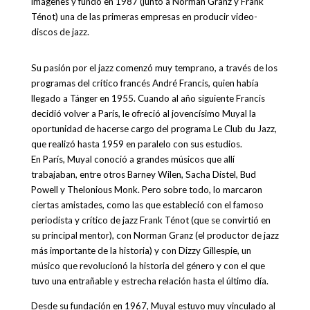
imágenes y fundó en 1987 (junto a Norman Granz y Frank
Ténot) una de las primeras empresas en producir video-
discos de jazz.
Su pasión por el jazz comenzó muy temprano, a través de los
programas del crítico francés André Francis, quien había
llegado a Tánger en 1955. Cuando al año siguiente Francis
decidió volver a París, le ofreció al jovencísimo Muyal la
oportunidad de hacerse cargo del programa Le Club du Jazz,
que realizó hasta 1959 en paralelo con sus estudios.
En París, Muyal conoció a grandes músicos que allí
trabajaban, entre otros Barney Wilen, Sacha Distel, Bud
Powell y Thelonious Monk. Pero sobre todo, lo marcaron
ciertas amistades, como las que estableció con el famoso
periodista y crítico de jazz Frank Ténot (que se convirtió en
su principal mentor), con Norman Granz (el productor de jazz
más importante de la historia) y con Dizzy Gillespie, un
músico que revolucionó la historia del género y con el que
tuvo una entrañable y estrecha relación hasta el último día.
Desde su fundación en 1967, Muyal estuvo muy vinculado al