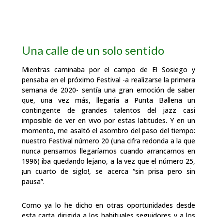
Una
calle
de
un
solo
sentido
Mientras
caminaba
por
el
campo
de
El
Sosiego
y
pensaba
en
el
próximo
Festival
-a realizarse
la
primera
semana
de
2020-
sentía
una gran emoción de
saber
que,
una
vez más,
llegaría
a
Punta
Ballena
un
contingente
de
grandes
talentos
del
jazz
casi
imposible de
ver
en
vivo
por
estas
latitudes. Y
en un
momento,
me
asaltó
el
asombro
del
paso
del tiempo:
nuestro
Festival
número
20
(una
cifra
redonda
a
la
que
nunca
pensamos llegaríamos
cuando
arrancamos
en
1996)
iba
quedando
lejano,
a
la
vez
que
el
número 25,
¡un
cuarto de
siglo!,
se
acerca
“sin
prisa
pero
sin
pausa”.
Como
ya
lo
he
dicho
en
otras
oportunidades
desde
esta
carta
dirigida
a
los
habituales seguidores
y
a
los