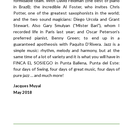
formidable team. With David Feldman (the best of piano
in Brazil); the incredible Al Foster, who invites Chris
Potter, one of the greatest saxophonists in the world;
and the two sound magicians: Diego Urcola and Grant
Stewart. Also Gary Smulyan (“Mister Bari”), whom I
recorded life in Paris last year; and Oscar Peterson’s
preferred pianist, Benny Green; to end up in a
guaranteed apotheosis with Paquito D’Rivera. Jazz is a
simple music: rhythm, melody and harmony, but at the
same time of a lot of variety and it is what you will have in
FINCA EL SOSIEGO in Punta Ballena, Punta del Este:
four days of Swing, four days of great music, four days of
pure jazz … and much more!
Jacques Muyal
May 2018