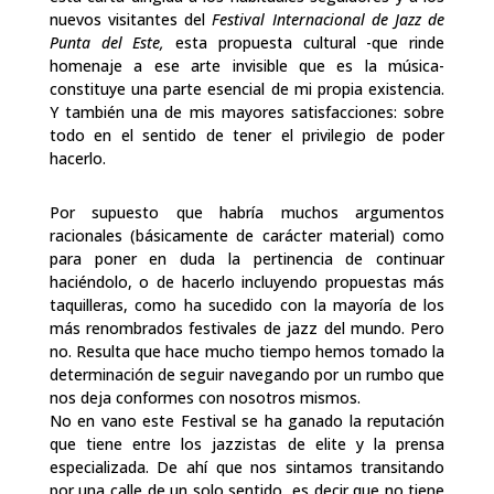
nuevos
visitantes
del
Festival
Internacional
de
Jazz
de
Punta
del Este,
esta
propuesta
cultural
-que
rinde
homenaje
a
ese
arte
invisible
que
es
la música-
constituye
una
parte
esencial
de
mi
propia
existencia.
Y
también
una
de
mis mayores
satisfacciones:
sobre
todo
en
el
sentido
de
tener
el
privilegio
de
poder
hacerlo.
Por
supuesto
que habría
muchos
argumentos
racionales
(básicamente
de
carácter material)
como
para
poner
en
duda
la
pertinencia
de
continuar
haciéndolo,
o
de
hacerlo incluyendo
propuestas
más
taquilleras,
como
ha
sucedido
con
la
mayoría
de
los
más renombrados
festivales
de jazz
del
mundo.
Pero
no.
Resulta
que
hace
mucho
tiempo hemos
tomado
la
determinación
de
seguir
navegando
por
un
rumbo
que
nos
deja conformes
con
nosotros
mismos.
No
en
vano
este
Festival
se
ha
ganado
la
reputación
que
tiene
entre
los
jazzistas
de
elite
y
la
prensa
especializada.
De
ahí
que nos
sintamos transitando
por
una
calle
de
un
solo
sentido,
es
decir
que
no
tiene