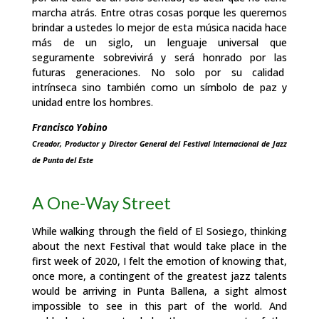
marcha
atrás.
Entre otras
cosas porque
les
queremos
brindar
a
ustedes
lo
mejor
de
esta
música
nacida
hace
más
de
un
siglo,
un
lenguaje
universal
que
seguramente
sobrevivirá
y
será
honrado
por las
futuras
generaciones.
No
solo
por
su
calidad
intrínseca
sino
también
como
un símbolo
de
paz
y
unidad
entre
los
hombres.
Francisco Yobino
Creador, Productor y Director General
del Festival Internacional de Jazz
de Punta del Este
A One-Way Street
While walking through the field of El Sosiego, thinking
about the next Festival that would take place in the
first week of 2020, I felt the emotion of knowing that,
once more, a contingent of the greatest jazz talents
would be arriving in Punta Ballena, a sight almost
impossible to see in this part of the world. And