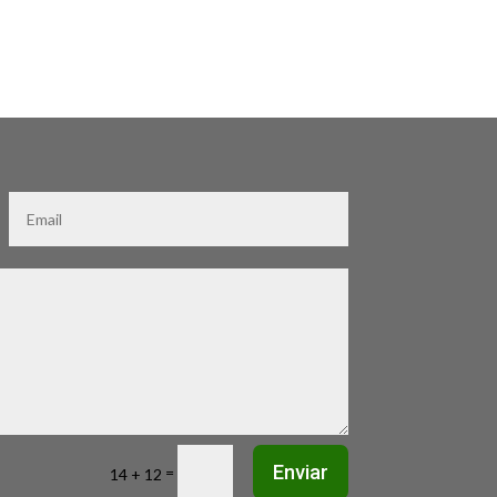
Enviar
=
14 + 12