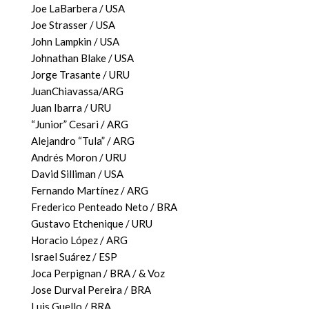
Joe LaBarbera / USA
Joe Strasser / USA
John Lampkin / USA
Johnathan Blake / USA
Jorge Trasante / URU
JuanChiavassa/ARG
Juan Ibarra / URU
“Junior” Cesari / ARG
Alejandro “Tula” / ARG
Andrés Moron / URU
David Silliman / USA
Fernando Martínez / ARG
Frederico Penteado Neto / BRA
Gustavo Etchenique / URU
Horacio López / ARG
Israel Suárez / ESP
Joca Perpignan / BRA / & Voz
Jose Durval Pereira / BRA
Luis Guello / BRA