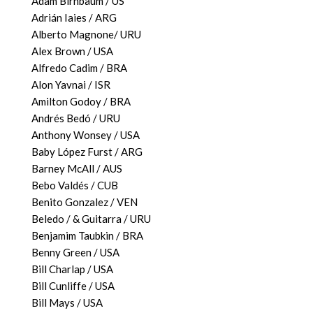
Adam Birnbaum / US
Adrián Iaies / ARG
Alberto Magnone/ URU
Alex Brown / USA
Alfredo Cadim / BRA
Alon Yavnai / ISR
Amilton Godoy / BRA
Andrés Bedó / URU
Anthony Wonsey / USA
Baby López Furst / ARG
Barney McAll / AUS
Bebo Valdés / CUB
Benito Gonzalez / VEN
Beledo / & Guitarra / URU
Benjamim Taubkin / BRA
Benny Green / USA
Bill Charlap / USA
Bill Cunliffe / USA
Bill Mays / USA